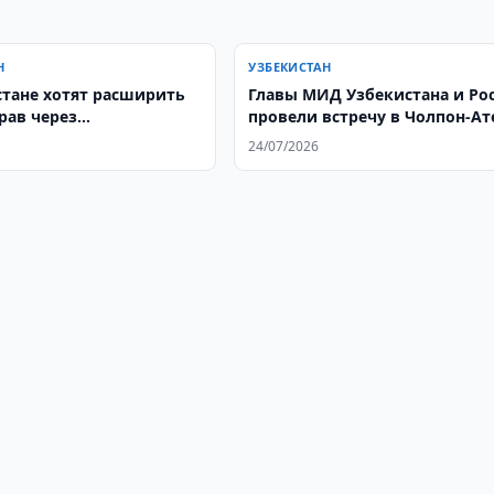
Н
УЗБЕКИСТАН
стане хотят расширить
Главы МИД Узбекистана и Ро
рав через
провели встречу в Чолпон-Ат
ционный суд
24/07/2026