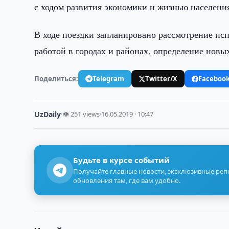
с ходом развития экономики и жизнью населени
В ходе поездки запланировано рассмотрение ис
работой в городах и районах, определение новых
Поделиться:
Telegram
Twitter/X
Faceboo
UzDaily
·
👁 251 views
·
16.05.2019 · 10:47
Будьте в курсе событий
Получайте главные новости, эксклюзивные ре
обновления там, где вам удобно.