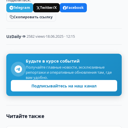
Поделиться:
Telegram
Twitter/X
Facebook
Скопировать ссылку
UzDaily
·
👁 2582 views
·
18.06.2025 · 12:15
Будьте в курсе событий
Получайте главные новости, эксклюзивные
репортажи и оперативные обновления там, где
вам удобно.
Подписывайтесь на наш канал
Читайте также