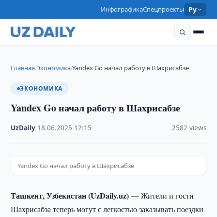
Инфографика
Спецпроекты
Ру
Главная
Экономика
Yandex Go начал работу в Шахрисабзе
›
›
ЭКОНОМИКА
Yandex Go начал работу в Шахрисабзе
UzDaily
·
18.06.2025
·
12:15
·
2582 views
Yandex Go начал работу в Шахрисабзе
Ташкент, Узбекистан (UzDaily.uz) —
Жители и гости
Шахрисабза теперь могут с легкостью заказывать поездки