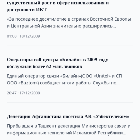
существенный рост в сфере использования и
доступности ИКТ
«За последнее десятилетие в странах Восточной Европы
и Центральной Азии значительно расширились
доступность и использование информационно-
01:08 · 18/12/2009
коммуникационных технологий (ИКТ)», - говорят …
Операторы call-центра «Билайн» в 2009 году
обслужили более 62 млн. звонков
Единый оператор связи «Билайн»(ООО «Unitel» и СП
ООО «Buzton») сообщает итоги работы Службы по
обслуживанию клиентов (СОК) за одиннадцать месяцев
20:47 · 17/12/2009
…
Делегация Афганистана посетила АК «Узбектелеком»
Прибывшая в Ташкент делегация Министерства связи и
информационных технологий Исламской Республики
Афганистан во главе с Заместителем Министра г-ном