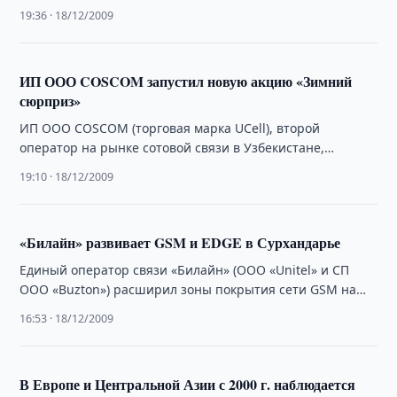
Избосарова с делегацией экспертов корейской компании
19:36 · 18/12/2009
«Samsung Electronics» …
ИП ООО COSCOM запустил новую акцию «Зимний
сюрприз»
ИП ООО COSCOM (торговая марка UCell), второй
оператор на рынке сотовой связи в Узбекистане,
запустил новую акцию «Зимний сюрприз».
19:10 · 18/12/2009
«Билайн» развивает GSM и EDGE в Сурхандарье
Единый оператор связи «Билайн» (ООО «Unitel» и СП
ООО «Buzton») расширил зоны покрытия сети GSM на
территории Южного регионального филиала …
16:53 · 18/12/2009
В Европе и Центральной Азии с 2000 г. наблюдается