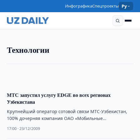
Инфографика
Спецпроекты
Ру
ТЕХНОЛОГИИ
Технологии
МегаФон заключил договор с АК «Узбектелеком»
16:13 · 24/12/2009
МТС запустил услугу EDGE во всех регионах
Узбекистана
Крупнейший оператор сотовой связи МТС-Узбекистан,
100% дочерняя компания ОАО «Мобильные
ТелеСистемы», запустила услугу скоростного доступа в
17:00 · 23/12/2009
Интернет с использованием технологии …