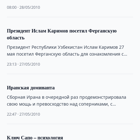
карбоксиметилцеллюлозы. Она применяется в нефте и
08:00 · 28/05/2010
газодобывающей промышленности в …
Президент Ислам Каримов посетил Ферганскую
область
Президент Республики Узбекистан Ислам Каримов 27
мая посетил Ферганскую область для ознакомления с
ходом социально-экономических реформ,
23:13 · 27/05/2010
осуществляемой созидательной и благоустроительной …
Иранская доминанта
Сборная Ирана в очередной раз продемонстрировала
свою мощь и превосходство над соперниками, с
которыми она встречается в рамках проходящего в …
22:47 · 27/05/2010
Ключ Сапо – психология