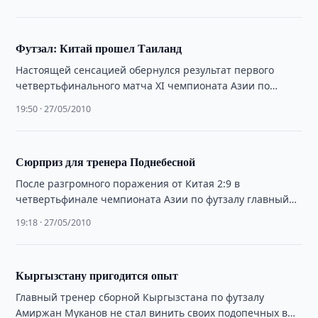
при …
Футзал: Китай прошел Таиланд
Настоящей сенсацией обернулся результат первого
четвертьфинального матча XI чемпионата Азии по
футзалу в Узбекистане между сборными командами
19:50 · 27/05/2010
Таиланда и Китая.
Сюрприз для тренера Поднебесной
После разгромного поражения от Китая 2:9 в
четвертьфинале чемпионата Азии по футзалу главный
тренер сборной Таиланда испанец Хосе Мария признал,
19:18 · 27/05/2010
…
Кыргызстану пригодится опыт
Главный тренер сборной Кыргызстана по футзалу
Амиржан Муканов не стал винить своих подопечных в