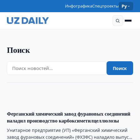
Инфографика
Спецпроекты
Ру
Поиск
СПОРТ
Поиск
Шамс в роли шахматиста
08:01 · 28/05/2010
Ферганский химический завод фурановых соединений
наладил производство карбоксиметилцеллюлозы
Унитарное предприятие (УП) «Ферганский химический
завод фурановых соединений» (ФХЗФС) наладило выпуск