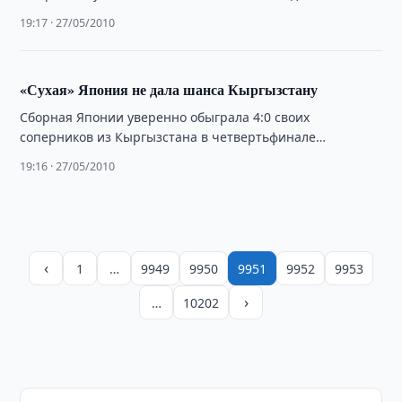
четвертьфинальном проигрыше сборной Японии 0:4,
19:17 · 27/05/2010
отметив, …
«Сухая» Япония не дала шанса Кыргызстану
Сборная Японии уверенно обыграла 4:0 своих
соперников из Кыргызстана в четвертьфинале
чемпионата Азии по футзалу, тем самым, подтвердив
19:16 · 27/05/2010
свой высокий …
‹
1
…
9949
9950
9951
9952
9953
›
…
10202