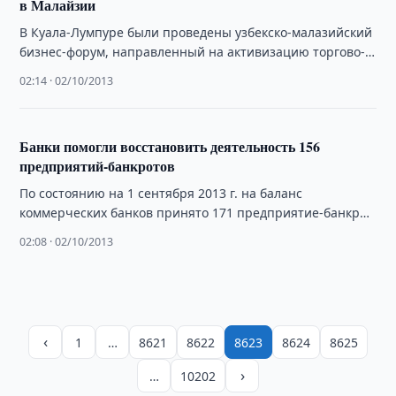
в Малайзии
В Куала-Лумпуре были проведены узбекско-малазийский
бизнес-форум, направленный на активизацию торгово-
экономического сотрудничества, и презентации
02:14 · 02/10/2013
инвестиционного и экономического потенциала
Узбекистана. Об этом …
Банки помогли восстановить деятельность 156
предприятий-банкротов
По состоянию на 1 сентября 2013 г. на баланс
коммерческих банков принято 171 предприятие-банкрот.
Об этом сообщает пресс-служба Центрального банка.
02:08 · 02/10/2013
‹
1
…
8621
8622
8623
8624
8625
›
…
10202