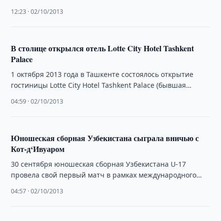
деятельности Республики Узбекистан (НБ ВЭД РУ)
12:23 · 02/10/2013
подписали соглашение о выделении кредитной …
В столице открылся отель Lotte City Hotel Tashkent
Palace
1 октября 2013 года в Ташкенте состоялось открытие
гостиницы Lotte City Hotel Tashkent Palace (бывшая
гостиница Tashkent Palace Hotel) после …
04:59 · 02/10/2013
Юношеская сборная Узбекистана сыграла вничью с
Кот-д‘Ивуаром
30 сентября юношеская сборная Узбекистана U-17
провела свой первый матч в рамках международного
турнира в городе Марбелья (Испания).
04:57 · 02/10/2013