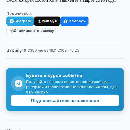
Поделиться:
Telegram
Twitter/X
Facebook
Скопировать ссылку
UzDaily
·
👁 3380 views
·
18.11.2009 · 16:25
Будьте в курсе событий
Получайте главные новости, эксклюзивные
репортажи и оперативные обновления там, где
вам удобно.
Подписывайтесь на наш канал