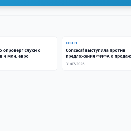
СПОРТ
о опроверг слухи о
Concacaf выступила против
в 4 млн. евро
предложения ФИФА о продаж
доли в коммерческих правах
31/07/2026
чемпионата мира