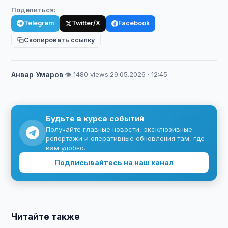
Поделиться:
Telegram
Twitter/X
Facebook
Скопировать ссылку
Анвар Умаров
·
👁 1480 views
·
29.05.2026 · 12:45
Будьте в курсе событий
Получайте главные новости, эксклюзивные
репортажи и оперативные обновления там, где
вам удобно.
Подписывайтесь на наш канал
Читайте также