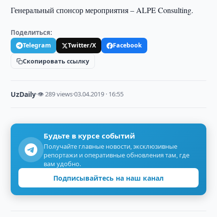
Генеральный спонсор мероприятия – ALPE Consulting.
Поделиться:
Telegram
Twitter/X
Facebook
Скопировать ссылку
UzDaily
·
👁 289 views
·
03.04.2019 · 16:55
Будьте в курсе событий
Получайте главные новости, эксклюзивные
репортажи и оперативные обновления там, где
вам удобно.
Подписывайтесь на наш канал