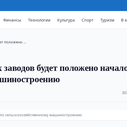
Финансы
Технологии
Культура
Спорт
Туризм
В 
дет положено …
 заводов будет положено начал
ашиностроению
·
30
чало сельскохозяйственному машиностроению