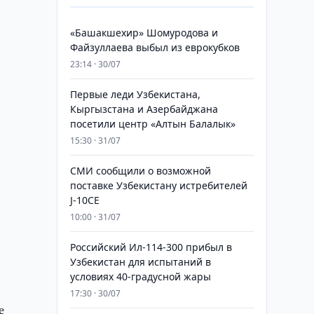
«Башакшехир» Шомуродова и
Файзуллаева выбыл из еврокубков
23:14 · 30/07
Первые леди Узбекистана,
Кыргызстана и Азербайджана
посетили центр «Алтын Балалык»
15:30 · 31/07
СМИ сообщили о возможной
поставке Узбекистану истребителей
J-10CE
10:00 · 31/07
Российский Ил-114-300 прибыл в
Узбекистан для испытаний в
условиях 40-градусной жары
17:30 · 30/07
е