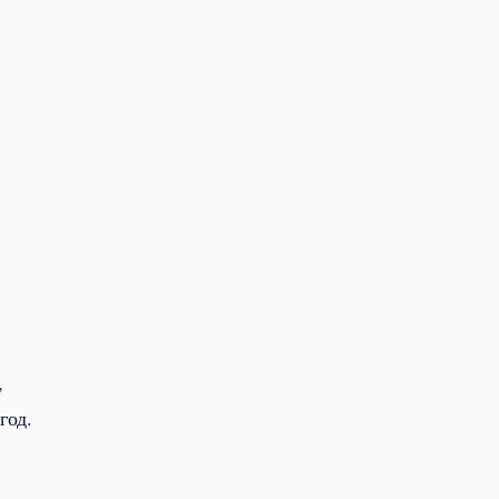
,
год.