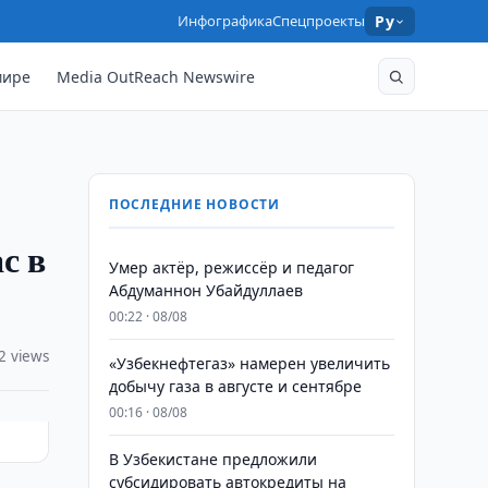
Инфографика
Спецпроекты
Ру
мире
Media OutReach Newswire
ПОСЛЕДНИЕ НОВОСТИ
с в
Умер актёр, режиссёр и педагог
Абдуманнон Убайдуллаев
00:22 · 08/08
2 views
«Узбекнефтегаз» намерен увеличить
добычу газа в августе и сентябре
00:16 · 08/08
В Узбекистане предложили
субсидировать автокредиты на