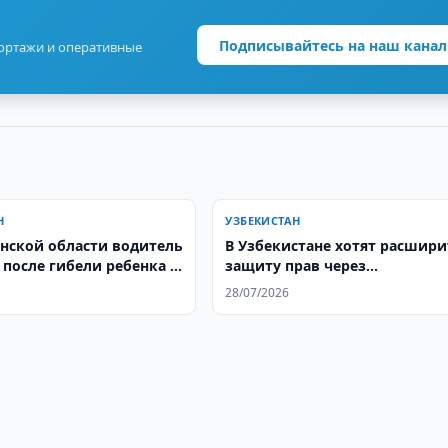
Подписывайтесь на наш канал
портажи и оперативные
Н
УЗБЕКИСТАН
нской области водитель
В Узбекистане хотят расшири
 после гибели ребенка в
защиту прав через
Конституционный суд
28/07/2026