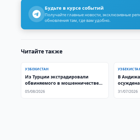
Будьте в курсе событий
Получайте главные новости, эксклюзивные ре
обновления там, где вам удобно.
Читайте также
УЗБЕКИСТАН
УЗБЕКИСТА
Из Турции экстрадировали
В Андижа
обвиняемого в мошенничестве
осуждена
узбекистанца
ДТП
05/08/2026
31/07/2026