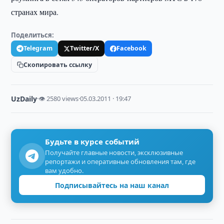
странах мира.
Поделиться:
Telegram
Twitter/X
Facebook
Скопировать ссылку
UzDaily
·
👁 2580 views
·
05.03.2011 · 19:47
Будьте в курсе событий
Получайте главные новости, эксклюзивные
репортажи и оперативные обновления там, где
вам удобно.
Подписывайтесь на наш канал