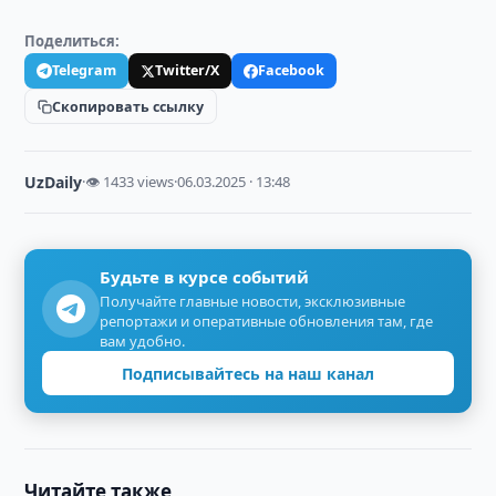
Поделиться:
Telegram
Twitter/X
Facebook
Скопировать ссылку
UzDaily
·
👁 1433 views
·
06.03.2025 · 13:48
Будьте в курсе событий
Получайте главные новости, эксклюзивные
репортажи и оперативные обновления там, где
вам удобно.
Подписывайтесь на наш канал
Читайте также