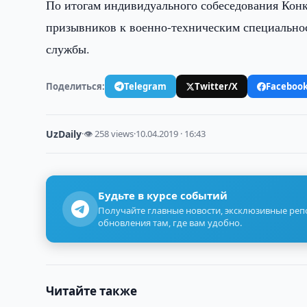
По итогам индивидуального собеседования Кон
призывников к военно-техническим специально
службы.
Поделиться:
Telegram
Twitter/X
Faceboo
UzDaily
·
👁 258 views
·
10.04.2019 · 16:43
Будьте в курсе событий
Получайте главные новости, эксклюзивные ре
обновления там, где вам удобно.
Читайте также