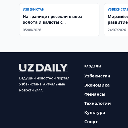
УЗБЕКИСТАН
УЗБЕКИСТА
На границе пресекли вывоз
Мирзиёев
золота и валюты с
развитие
использованием детей
Узбекист
05/08/2026
24/07/2026
РАЗДЕЛЫ
Узбекистан
Ведущий новостной портал
Узбекистана. Актуальные
Экономика
новости 24/7.
Финансы
Технологии
Культура
Спорт