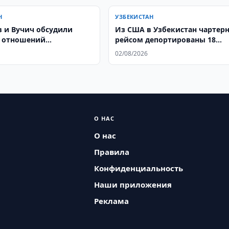
Н
УЗБЕКИСТАН
 и Вучич обсудили
Из США в Узбекистан чартер
 отношений
рейсом депортированы 18
ана и Сербии
граждан
02/08/2026
О НАС
О нас
Правила
Конфиденциальность
Наши приложения
Реклама