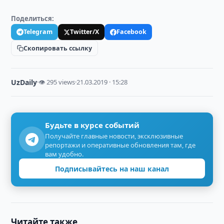
Поделиться:
Telegram
Twitter/X
Facebook
Скопировать ссылку
UzDaily
·
👁 295 views
·
21.03.2019 · 15:28
Будьте в курсе событий
Получайте главные новости, эксклюзивные
репортажи и оперативные обновления там, где
вам удобно.
Подписывайтесь на наш канал
Читайте также