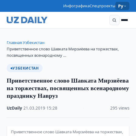
Инфографика
Спецпроекты
Ру
Главная
Узбекистан
›
›
Приветственное слово Шавката Мирзиёева на торжествах,
посвященных всенародному …
УЗБЕКИСТАН
Приветственное слово Шавката Мирзиёева
на торжествах, посвященных всенародному
празднику Навруз
UzDaily
·
21.03.2019
·
15:28
·
295 views
Приветственное слово Шавката Мирзиёева на торжествах,