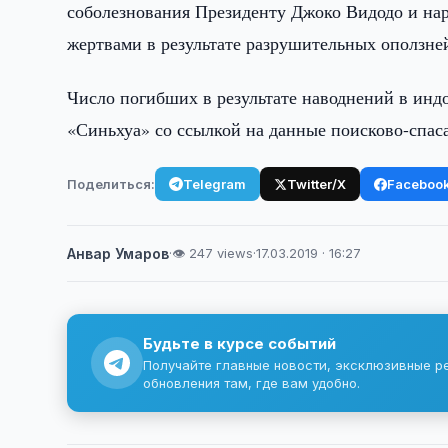
соболезнования Президенту Джоко Видодо и на
жертвами в результате разрушительных оползне
Число погибших в результате наводнений в инд
«Синьхуа» со ссылкой на данные поисково-спас
Поделиться:
Telegram
Twitter/X
Faceboo
Анвар Умаров
·
👁 247 views
·
17.03.2019 · 16:27
Будьте в курсе событий
Получайте главные новости, эксклюзивные р
обновления там, где вам удобно.