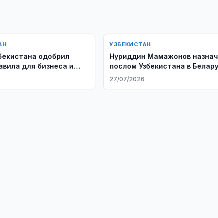
АН
УЗБЕКИСТАН
бекистана одобрил
Нуриддин Мамажонов назна
авила для бизнеса и
послом Узбекистана в Белар
6
27/07/2026