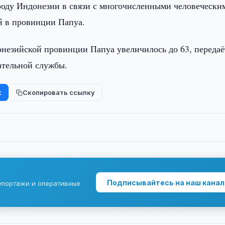
роду Индонезии в связи с многочисленными человечески
й в провинции Папуа.
онезийской провинции Папуа увеличилось до 63, передаё
ательной службы.
k
Скопировать ссылку
Подписывайтесь на наш канал
епортажи и оперативные