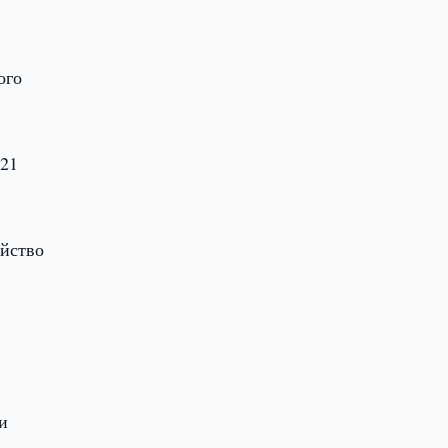
ого
 21
ойство
и