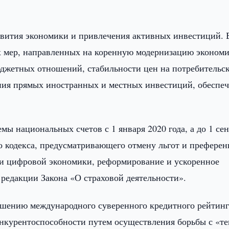
звития экономики и привлечения активных инвестиций. 
х мер, направленных на коренную модернизацию эконом
юджетных отношений, стабильности цен на потребительс
ния прямых иностранных и местных инвестиций, обеспе
мы национальных счетов с 1 января 2020 года, а до 1 се
го кодекса, предусматривающего отмену льгот и префере
ии цифровой экономики, реформирование и ускоренное
 редакции Закона «О страховой деятельности».
ышению международного суверенного кредитного рейтинг
онкурентоспособности путем осуществления борьбы с «т