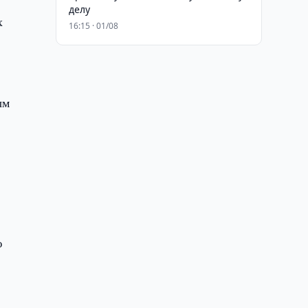
делу
х
16:15 · 01/08
ым
ю