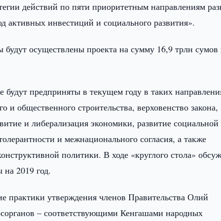
тегии действий по пяти приоритетным направлениям раз
од активных инвестиций и социального развития».
ы будут осуществлены проекта на сумму 16,9 трлн сумов
е будут предприняты в текущем году в таких направлени
о и общественного строительства, верховенство закона,
витие и либерализация экономики, развитие социальной
толерантности и межнационального согласия, а также
онструктивной политики. В ходе «круглого стола» обсу
 на 2019 год.
ние практики утверждения членов Правительства Олий
осорганов – соответствующими Кенгашами народных