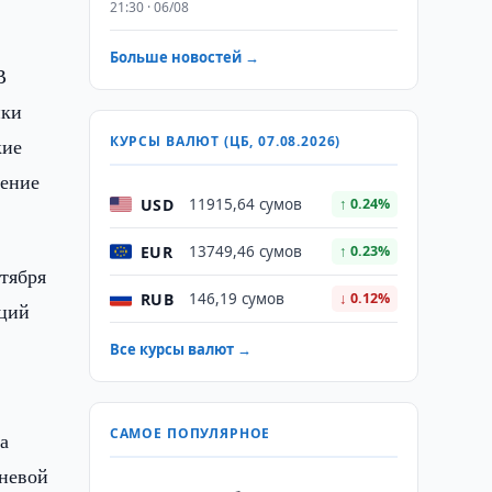
21:30 · 06/08
Больше новостей →
В
ики
КУРСЫ ВАЛЮТ (ЦБ, 07.08.2026)
кие
чение
USD
11915,64 сумов
↑ 0.24%
EUR
13749,46 сумов
↑ 0.23%
нтября
RUB
146,19 сумов
↓ 0.12%
нций
Все курсы валют →
САМОЕ ПОПУЛЯРНОЕ
а
еневой