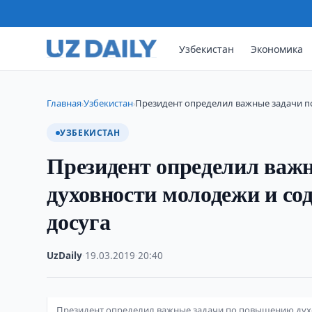
Узбекистан
Экономика
Главная
Узбекистан
Президент определил важные задачи 
›
›
УЗБЕКИСТАН
Президент определил важ
духовности молодежи и со
досуга
UzDaily
·
19.03.2019
·
20:40
Президент определил важные задачи по повышению духо