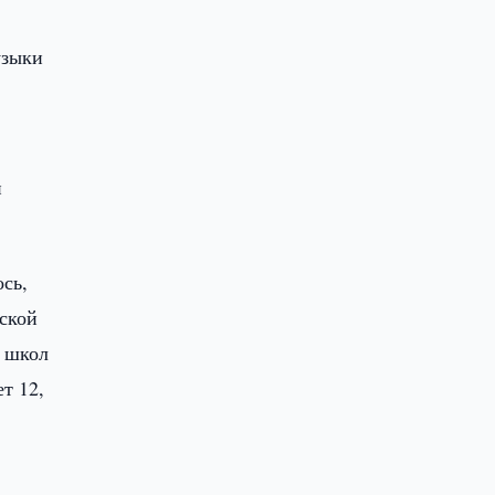
узыки
и
сь,
еской
х школ
т 12,