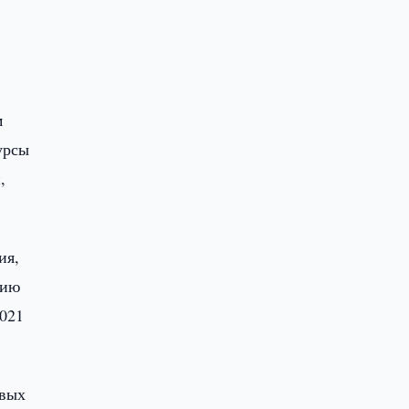
м
урсы
,
ия,
нию
2021
овых