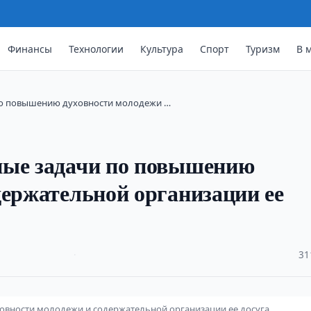
Финансы
Технологии
Культура
Спорт
Туризм
В 
по повышению духовности молодежи …
ные задачи по повышению
держательной организации ее
·
31
вности молодежи и содержательной организации ее досуга