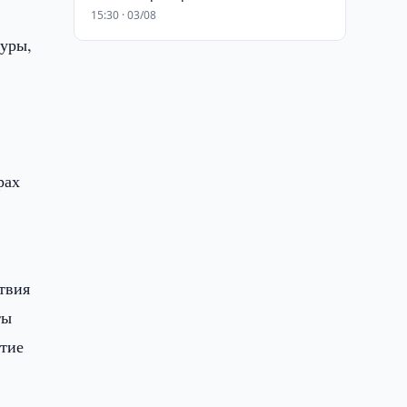
15:30 · 03/08
туры,
рах
твия
ты
итие