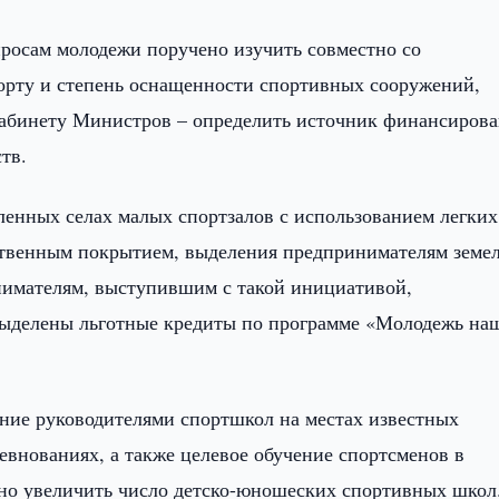
просам молодежи поручено изучить совместно со
орту и степень оснащенности спортивных сооружений,
Кабинету Министров – определить источник финансиров
тв.
ленных селах малых спортзалов с использованием легких
сственным покрытием, выделения предпринимателям земе
нимателям, выступившим с такой инициативой,
выделены льготные кредиты по программе «Молодежь на
ение руководителями спортшкол на местах известных
внованиях, а также целевое обучение спортсменов в
ено увеличить число детско-юношеских спортивных школ