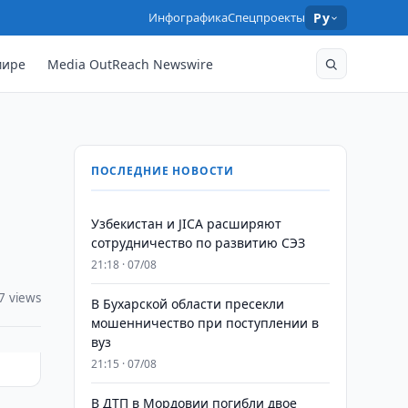
Инфографика
Спецпроекты
Ру
мире
Media OutReach Newswire
ПОСЛЕДНИЕ НОВОСТИ
Узбекистан и JICA расширяют
сотрудничество по развитию СЭЗ
21:18 · 07/08
7 views
В Бухарской области пресекли
мошенничество при поступлении в
вуз
21:15 · 07/08
В ДТП в Мордовии погибли двое