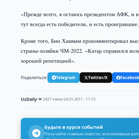
«Прежде всего, я остаюсь президентом АФК, и вс
тут всегда есть победители, и есть проигравшие
Кроме того, Бин Хаммам прокомментировал высо
страны-хозяйки ЧМ-2022. «Катар справился вели
хорошей репетицией».
Поделиться:
Telegram
Twitter/X
Faceboo
UzDaily
·
👁 2427 views
·
24.01.2011 · 11:13
Будьте в курсе событий
Получайте главные новости, эксклюзивные ре