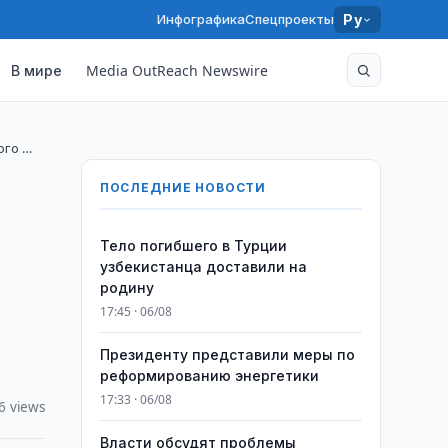
Инфографика
Спецпроекты
Ру
В мире
Media OutReach Newswire
ого …
ПОСЛЕДНИЕ НОВОСТИ
Тело погибшего в Турции
узбекистанца доставили на
родину
17:45 · 06/08
Президенту представили меры по
реформированию энергетики
17:33 · 06/08
6 views
Власти обсудят проблемы