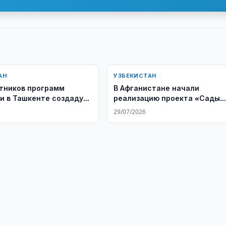
АН
УЗБЕКИСТАН
тников программ
В Афганистане начали
и в Ташкенте создадут
реализацию проекта «Сады
артир»
дружбы»
29/07/2026