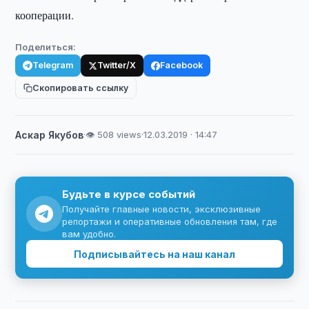
кооперации.
Поделиться:
Telegram
Twitter/X
Facebook
Скопировать ссылку
Аскар Якубов
·
👁 508 views
·
12.03.2019 · 14:47
Будьте в курсе событий
Получайте главные новости, эксклюзивные
репортажи и оперативные обновления там, где
вам удобно.
Подписывайтесь на наш канал