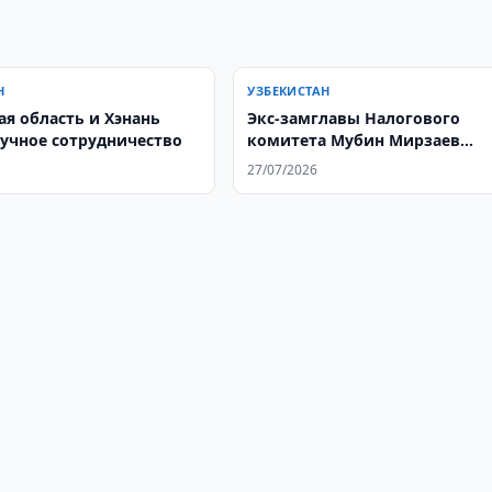
Н
УЗБЕКИСТАН
ая область и Хэнань
Экс-замглавы Налогового
аучное сотрудничество
комитета Мубин Мирзаев
получил 8 лет
27/07/2026