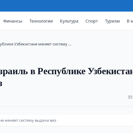
Финансы
Технологии
Культура
Спорт
Туризм
В 
публике Узбекистане меняет систему …
зраиль в Республике Узбекиста
з
·
35
не меняет систему выдачи виз