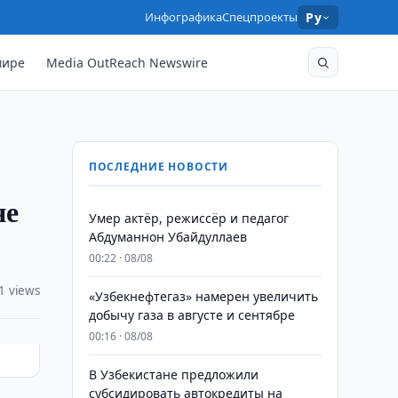
Инфографика
Спецпроекты
Ру
мире
Media OutReach Newswire
ПОСЛЕДНИЕ НОВОСТИ
не
Умер актёр, режиссёр и педагог
Абдуманнон Убайдуллаев
00:22 · 08/08
1 views
«Узбекнефтегаз» намерен увеличить
добычу газа в августе и сентябре
00:16 · 08/08
В Узбекистане предложили
субсидировать автокредиты на