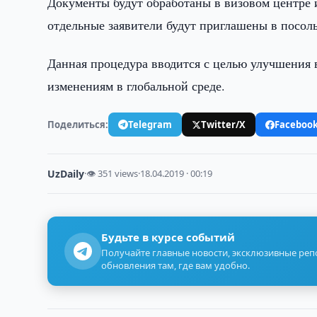
Документы будут обработаны в визовом центре 
отдельные заявители будут приглашены в посоль
Данная процедура вводится с целью улучшения 
изменениям в глобальной среде.
Поделиться:
Telegram
Twitter/X
Faceboo
UzDaily
·
👁 351 views
·
18.04.2019 · 00:19
Будьте в курсе событий
Получайте главные новости, эксклюзивные ре
обновления там, где вам удобно.