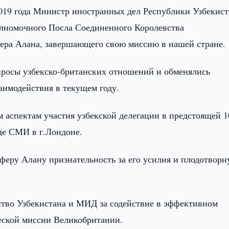
019 года Министр иностранных дел Республики Узбекист
лномочного Посла Соединенного Королевства
ра Алана, завершающего свою миссию в нашей стране.
просы узбекско-британских отношений и обменялись
аимодействия в текущем году.
 аспектам участия узбекской делегации в предстоящей 1
де СМИ в г.Лондоне.
еру Алану признательность за его усилия и плодотвор
дство Узбекистана и МИД за содействие в эффективном
еской миссии Великобритании.