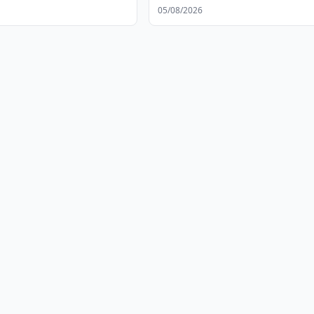
дений
международные стандарты
05/08/2026