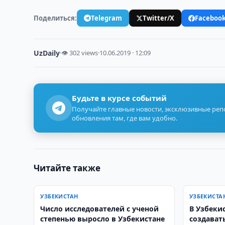
Поделиться:
Telegram
Twitter/X
Faceboo
UzDaily
·
👁 302 views
·
10.06.2019 · 12:09
Будьте в курсе событий
Получайте главные новости, эксклюзивные ре
обновления там, где вам удобно.
Читайте также
УЗБЕКИСТАН
УЗБЕКИСТА
Число исследователей с ученой
В Узбеки
степенью выросло в Узбекистане
создават