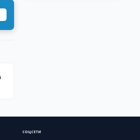
й
ера
СОЦСЕТИ