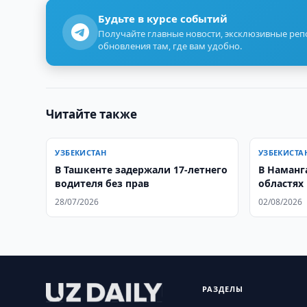
Будьте в курсе событий
Получайте главные новости, эксклюзивные ре
обновления там, где вам удобно.
Читайте также
УЗБЕКИСТАН
УЗБЕКИСТА
В Ташкенте задержали 17-летнего
В Наманг
водителя без прав
областях
гашиша
28/07/2026
02/08/2026
РАЗДЕЛЫ