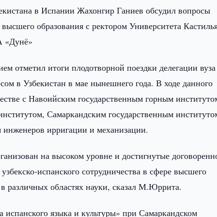
екистана в Испании Жахонгир Ганиев обсудил вопросы
 высшего образования с ректором Университета Кастилья
А «Дунё»
ием отметил итоги плодотворной поездки делегации вуза
сом в Узбекистан в мае нынешнего года. В ходе данного
честве с Навоийским государственным горным институто
институтом, Самаркандским государственным институто
 инженеров ирригации и механизации.
рганизован на высоком уровне и достигнутые договоренн
узбекско-испанского сотрудничества в сфере высшего
 в различных областях науки, сказал М.Юррита.
а испанского языка и культуры» при Самаркандском