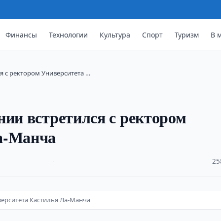
Финансы
Технологии
Культура
Спорт
Туризм
В 
я с ректором Университета …
нии встретился с ректором
а-Манча
·
25
верситета Кастилья Ла-Манча