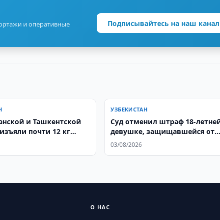
Подписывайтесь на наш канал
портажи и оперативные
Н
УЗБЕКИСТАН
анской и Ташкентской
Суд отменил штраф 18-летне
 изъяли почти 12 кг
девушке, защищавшейся от
домогательств бывшего трен
03/08/2026
О НАС