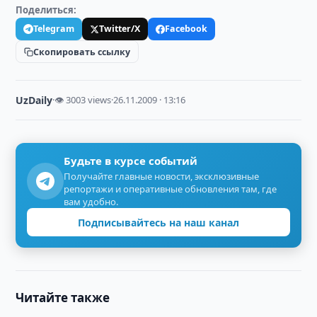
Поделиться:
Telegram
Twitter/X
Facebook
Скопировать ссылку
UzDaily
·
👁 3003 views
·
26.11.2009 · 13:16
Будьте в курсе событий
Получайте главные новости, эксклюзивные
репортажи и оперативные обновления там, где
вам удобно.
Подписывайтесь на наш канал
Читайте также