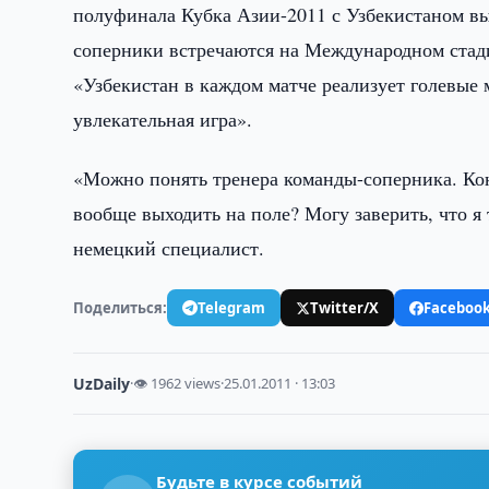
полуфинала Кубка Азии-2011 с Узбекистаном вы
соперники встречаются на Международном стад
«Узбекистан в каждом матче реализует голевые м
увлекательная игра».
«Можно понять тренера команды-соперника. Коне
вообще выходить на поле? Могу заверить, что я 
немецкий специалист.
Поделиться:
Telegram
Twitter/X
Faceboo
UzDaily
·
👁 1962 views
·
25.01.2011 · 13:03
Будьте в курсе событий