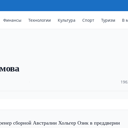
Финансы
Технологии
Культура
Спорт
Туризм
В 
амова
·
196
енер сборной Австралии Хольгер Озик в преддверии