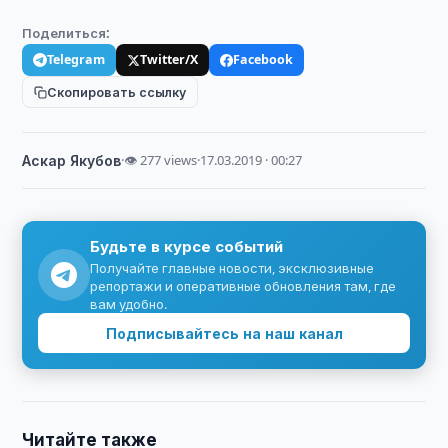
Поделиться:
Telegram
Twitter/X
Facebook
Скопировать ссылку
Аскар Якубов
·
👁 277 views
·
17.03.2019 · 00:27
Будьте в курсе событий
Получайте главные новости, эксклюзивные
репортажи и оперативные обновления там, где
вам удобно.
Подписывайтесь на наш канал
Читайте также