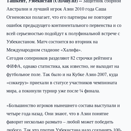
Ташкент, Узбекистан (UzDaily.uz) --
Защитник сборной
Австралии и лучший игрок Азии 2010 года Саша
Огненовски полагает, что его партнеры не повторят
ошибок предыдущего континентального первенства и со
всей серьезностью подойдут к полуфинальной встрече с
Узбекистаном. Матч состоится во вторник на
Международном стадионе «Халифа».
Сегодня соперников разделяют 82 строчки рейтинга
ФИФА, однако статистика, как известно, не выходит на
футбольное поле. Так было и на Кубке Азии-2007, куда
«соккеруз» приехали в статусе участников чемпионата
мира, а покинули турнир уже после ¼ финала.
«Большинство игроков нынешнего состава выступали и
четыре года назад. Они знают, что в Азии понятие
фаворит несколько размыто – любой может победить
любого. Так что против Узбекистана надо сохранять 100-