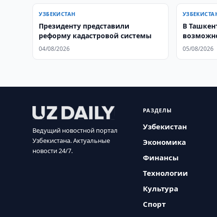
УЗБЕКИСТАН
УЗБЕКИСТА
Президенту представили
В Ташкен
реформу кадастровой системы
возможно
филиал М
04/08/2026
05/08/2026
РАЗДЕЛЫ
Узбекистан
Ведущий новостной портал
Узбекистана. Актуальные
Экономика
новости 24/7.
Финансы
Технологии
Культура
Спорт