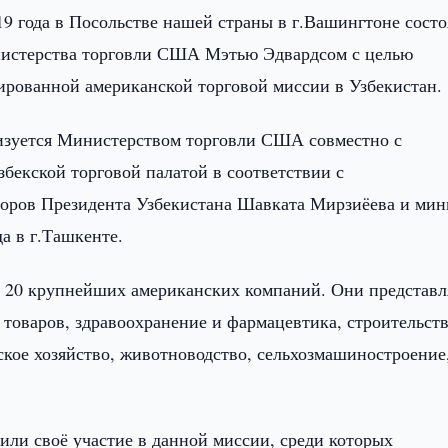
9 года в Посольстве нашей страны в г.Вашингтоне состо
нистерства торговли США Мэтью Эдвардсом с целью
ированной американской торговой миссии в Узбекистан.
низуется Министерством торговли США совместно с
бекской торговой палатой в соответствии с
воров Президента Узбекистана Шавката Мирзиёева и мин
а в г.Ташкенте.
ло 20 крупнейших американских компаний. Они представ
 товаров, здравоохранение и фармацевтика, строительств
ьское хозяйство, животноводство, сельхозмашиностроение
или своё участие в данной миссии, среди которых