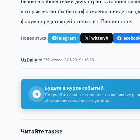
бизнес-сообществами двух стран. Стороны план
которые могли бы быть оформлены в виде тверд
форума предстоящей осенью в г.Вашингтоне.
Поделиться:
Telegram
Twitter/X
Faceboo
UzDaily
·
👁 252 views
·
12.06.2019 · 18:28
Будьте в курсе событий
Получайте главные новости, эксклюзивные ре
обновления там, где вам удобно.
Читайте также