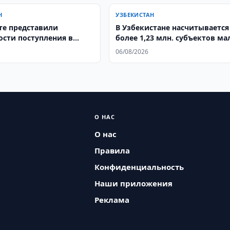
Н
УЗБЕКИСТАН
те представили
В Узбекистане насчитывается
сти поступления в
более 1,23 млн. субъектов ма
ГТУ имени Баумана
бизнеса
06/08/2026
О НАС
О нас
Правила
Конфиденциальность
Наши приложения
Реклама