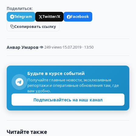
Поделиться:
Telegram
Twitter/X
Facebook
Скопировать ссылку
Анвар Умаров
·
👁 249 views
·
15.07.2019 · 13:50
Будьте в курсе событий
Получайте главные новости, эксклюзивные
репортажи и оперативные обновления там, где
вам удобно.
Подписывайтесь на наш канал
Читайте также