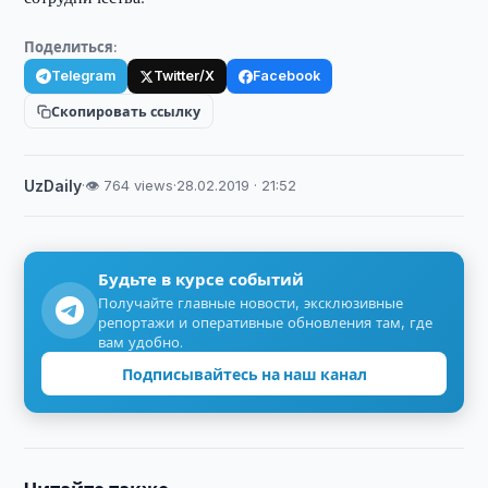
Поделиться:
Telegram
Twitter/X
Facebook
Скопировать ссылку
UzDaily
·
👁 764 views
·
28.02.2019 · 21:52
Будьте в курсе событий
Получайте главные новости, эксклюзивные
репортажи и оперативные обновления там, где
вам удобно.
Подписывайтесь на наш канал