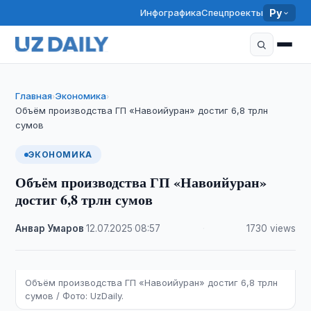
Инфографика
Спецпроекты
Ру
Главная
Экономика
›
›
Объём производства ГП «Навоийуран» достиг 6,8 трлн
сумов
ЭКОНОМИКА
Объём производства ГП «Навоийуран»
достиг 6,8 трлн сумов
Анвар Умаров
·
12.07.2025
·
08:57
·
1730 views
Объём производства ГП «Навоийуран» достиг 6,8 трлн
сумов / Фото: UzDaily.