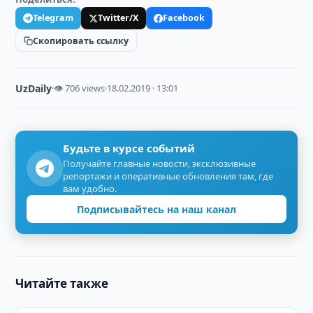
Telegram
Twitter/X
Facebook
Скопировать ссылку
UzDaily
·
👁 706 views
·
18.02.2019 · 13:01
Будьте в курсе событий
Получайте главные новости, эксклюзивные
репортажи и оперативные обновления там, где
вам удобно.
Подписывайтесь на наш канал
Читайте также