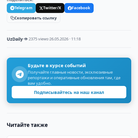
Telegram
Twitter/X
Facebook
Скопировать ссылку
UzDaily
·
👁 2375 views
·
26.05.2026 · 11:18
Будьте в курсе событий
Получайте главные новости, эксклюзивные
репортажи и оперативные обновления там, где
вам удобно.
Подписывайтесь на наш канал
Читайте также