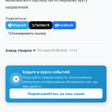
направлений.
Поделиться:
Telegram
Twitter/X
Facebook
Скопировать ссылку
Анвар Умаров
·
👁 722 views
·
05.06.2026 · 17:15
Будьте в курсе событий
Получайте главные новости, эксклюзивные
репортажи и оперативные обновления там, где
вам удобно.
Подписывайтесь на наш канал