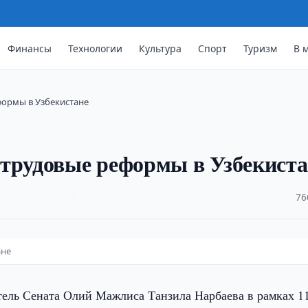
Финансы
Технологии
Культура
Спорт
Туризм
В 
формы в Узбекистане
 трудовые реформы в Узбекиста
·
76
ане
тель Сената Олий Мажлиса Танзила Нарбаева в рамках 1