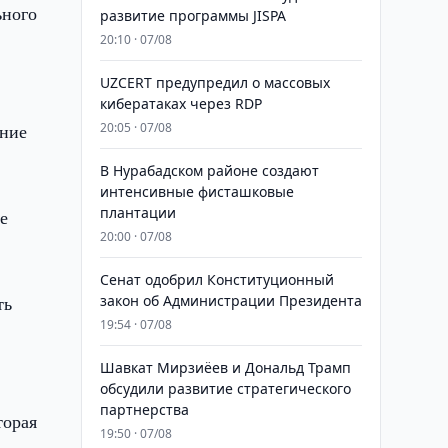
ьного
развитие программы JISPA
20:10 · 07/08
UZCERT предупредил о массовых
кибератаках через RDP
ение
20:05 · 07/08
В Нурабадском районе создают
интенсивные фисташковые
плантации
е
20:00 · 07/08
Сенат одобрил Конституционный
ть
закон об Администрации Президента
19:54 · 07/08
Шавкат Мирзиёев и Дональд Трамп
обсудили развитие стратегического
партнерства
торая
19:50 · 07/08