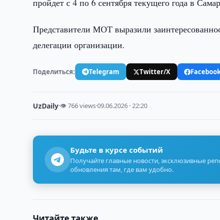
пройдет с 4 по 6 сентября текущего года в Сама
Представители МОТ выразили заинтересованнос
делегации организации.
Поделиться:
Telegram
Twitter/X
Faceboo
UzDaily
·
👁 766 views
·
09.06.2026 · 22:20
Будьте в курсе событий
Получайте главные новости, эксклюзивные ре
обновления там, где вам удобно.
Читайте также