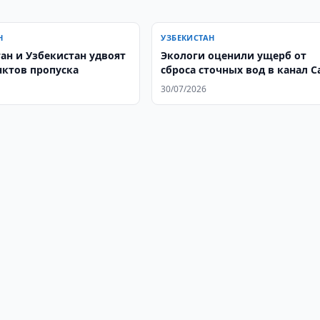
Н
УЗБЕКИСТАН
ан и Узбекистан удвоят
Экологи оценили ущерб от
нктов пропуска
сброса сточных вод в канал С
в 2,22 млрд. сумов
30/07/2026