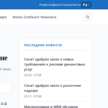
Инфографика
Спецпроекты
Ру
мире
Media OutReach Newswire
ПОСЛЕДНИЕ НОВОСТИ
не
Сенат одобрил закон о новых
требованиях к рекламе финансовых
6 views
услуг
20:20 · 07/08
Сенат одобрил закон о рыночном
надзоре
20:15 · 07/08
14-й
Минэкономики и МВФ обсудили