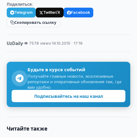
Поделиться:
Telegram
Twitter/X
Facebook
Скопировать ссылку
UzDaily
·
👁 7578 views
·
14.10.2015 · 17:19
Будьте в курсе событий
Получайте главные новости, эксклюзивные
репортажи и оперативные обновления там, где
вам удобно.
Подписывайтесь на наш канал
Читайте также