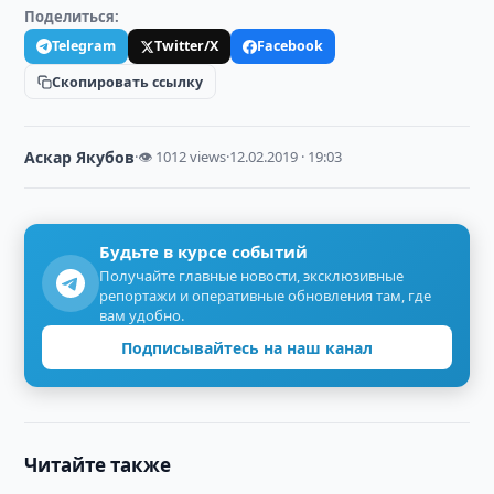
Поделиться:
Telegram
Twitter/X
Facebook
Скопировать ссылку
Аскар Якубов
·
👁 1012 views
·
12.02.2019 · 19:03
Будьте в курсе событий
Получайте главные новости, эксклюзивные
репортажи и оперативные обновления там, где
вам удобно.
Подписывайтесь на наш канал
Читайте также