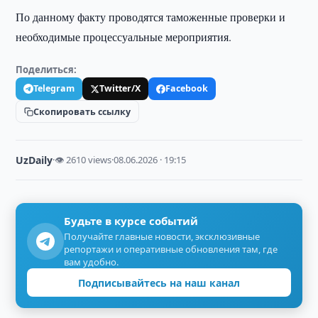
По данному факту проводятся таможенные проверки и
необходимые процессуальные мероприятия.
Поделиться:
Telegram
Twitter/X
Facebook
Скопировать ссылку
UzDaily
·
👁 2610 views
·
08.06.2026 · 19:15
Будьте в курсе событий
Получайте главные новости, эксклюзивные
репортажи и оперативные обновления там, где
вам удобно.
Подписывайтесь на наш канал