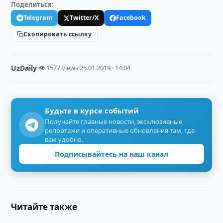
Поделиться:
Telegram
Twitter/X
Facebook
Скопировать ссылку
UzDaily
·
👁 1577 views
·
25.01.2019 · 14:04
Будьте в курсе событий
Получайте главные новости, эксклюзивные
репортажи и оперативные обновления там, где
вам удобно.
Подписывайтесь на наш канал
Читайте также