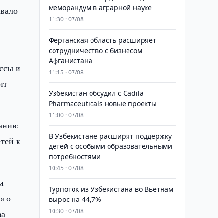
меморандум в аграрной науке
овало
11:30 · 07/08
Ферганская область расширяет
сотрудничество с бизнесом
Афганистана
ассы и
11:15 · 07/08
ит
Узбекистан обсудил с Cadila
Pharmaceuticals новые проекты
11:00 · 07/08
ванию
В Узбекистане расширят поддержку
тей к
детей с особыми образовательными
потребностями
10:45 · 07/08
и
Турпоток из Узбекистана во Вьетнам
ого
вырос на 44,7%
10:30 · 07/08
за