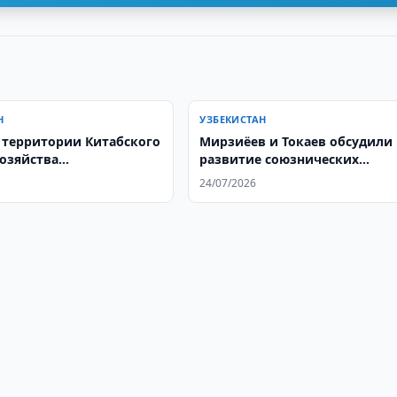
Н
УЗБЕКИСТАН
 территории Китабского
Мирзиёев и Токаев обсудили
хозяйства
развитие союзнических
ьинской области
отношений
24/07/2026
но ликвидирован