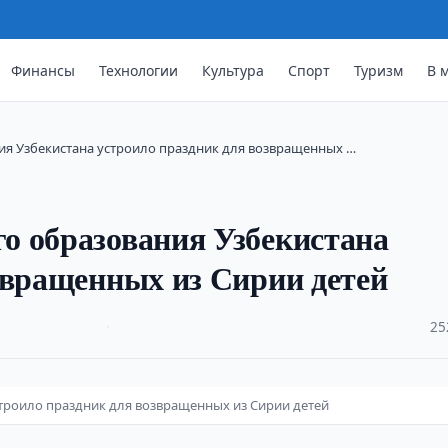
Финансы
Технологии
Культура
Спорт
Туризм
В 
я Узбекистана устроило праздник для возвращенных …
о образования Узбекистана
звращенных из Сирии детей
·
25
троило праздник для возвращенных из Сирии детей