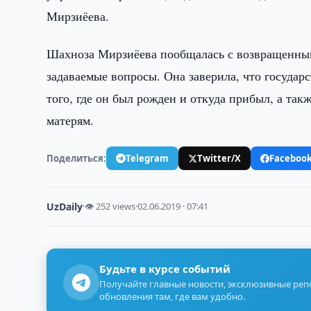
Мирзиёева.
Шахноза Мирзиёева пообщалась с возвращенны
задаваемые вопросы. Она заверила, что государ
того, где он был рожден и откуда прибыл, а т
матерям.
Поделиться:
Telegram
Twitter/X
Faceboo
UzDaily
·
👁 252 views
·
02.06.2019 · 07:41
Будьте в курсе событий
Получайте главные новости, эксклюзивные ре
обновления там, где вам удобно.