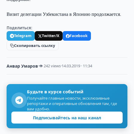
Визит делегации Узбекистана в Японию продолжается.
Поделиться:
Telegram
Twitter/X
Facebook
Скопировать ссылку
Анвар Умаров
·
👁 242 views
·
14.03.2019 · 11:34
Будьте в курсе событий
Получайте главные новости, эксклюзивные
репортажи и оперативные обновления там, где
вам удобно.
Подписывайтесь на наш канал