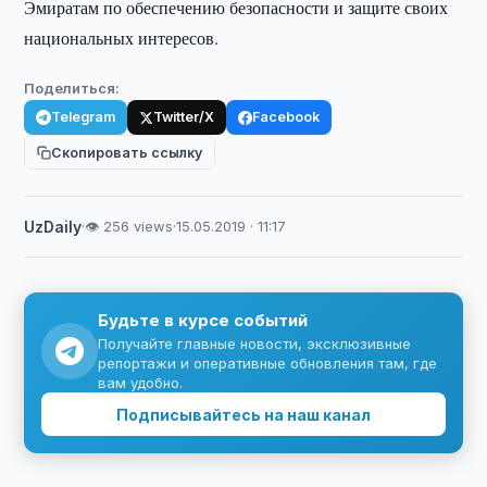
Эмиратам по обеспечению безопасности и защите своих
национальных интересов.
Поделиться:
Telegram
Twitter/X
Facebook
Скопировать ссылку
UzDaily
·
👁 256 views
·
15.05.2019 · 11:17
Будьте в курсе событий
Получайте главные новости, эксклюзивные
репортажи и оперативные обновления там, где
вам удобно.
Подписывайтесь на наш канал