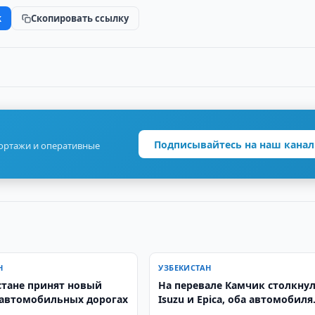
k
Скопировать ссылку
Подписывайтесь на наш канал
портажи и оперативные
Н
УЗБЕКИСТАН
стане принят новый
На перевале Камчик столкну
 автомобильных дорогах
Isuzu и Epica, оба автомобиля
сгорели