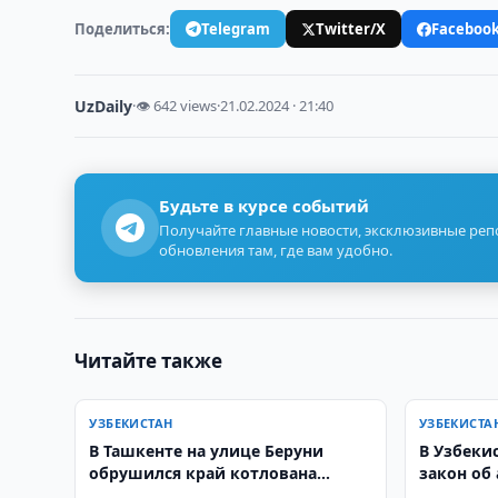
Поделиться:
Telegram
Twitter/X
Faceboo
UzDaily
·
👁 642 views
·
21.02.2024 · 21:40
Будьте в курсе событий
Получайте главные новости, эксклюзивные ре
обновления там, где вам удобно.
Читайте также
УЗБЕКИСТАН
УЗБЕКИСТА
В Ташкенте на улице Беруни
В Узбеки
обрушился край котлована
закон об
строящегося дома