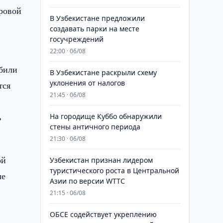
ровой
В Узбекистане предложили
создавать парки на месте
госучреждений
22:00 · 06/08
обили
В Узбекистане раскрыли схему
уклонения от налогов
тся
21:45 · 06/08
ь
На городище Куббо обнаружили
стены античного периода
21:30 · 06/08
ой
Узбекистан признан лидером
туристического роста в Центральной
ле
Азии по версии WTTC
21:15 · 06/08
ОБСЕ содействует укреплению