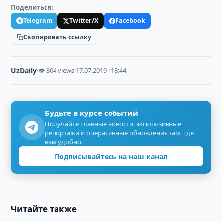
Поделиться:
Telegram
Twitter/X
Facebook
Скопировать ссылку
UzDaily
·
👁 304 views
·
17.07.2019 · 18:44
Будьте в курсе событий
Получайте главные новости, эксклюзивные
репортажи и оперативные обновления там, где
вам удобно.
Подписывайтесь на наш канал
Читайте также