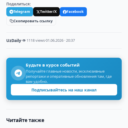
Поделиться:
Telegram
Twitter/X
Facebook
Скопировать ссылку
UzDaily
·
👁 1118 views
·
01.06.2026 · 20:37
Будьте в курсе событий
Получайте главные новости, эксклюзивные
репортажи и оперативные обновления там, где
вам удобно.
Подписывайтесь на наш канал
Читайте также