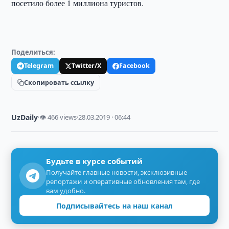
посетило более 1 миллиона туристов.
Поделиться:
Telegram
Twitter/X
Facebook
Скопировать ссылку
UzDaily
·
👁 466 views
·
28.03.2019 · 06:44
Будьте в курсе событий
Получайте главные новости, эксклюзивные
репортажи и оперативные обновления там, где
вам удобно.
Подписывайтесь на наш канал