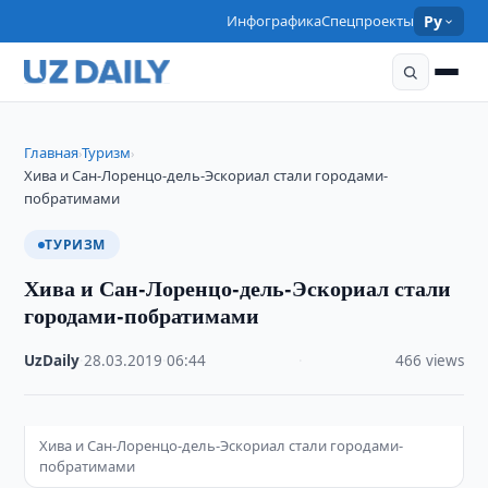
Инфографика
Спецпроекты
Ру
Главная
Туризм
›
›
Хива и Сан-Лоренцо-дель-Эскориал стали городами-
побратимами
ТУРИЗМ
Хива и Сан-Лоренцо-дель-Эскориал стали
городами-побратимами
UzDaily
·
28.03.2019
·
06:44
·
466 views
Хива и Сан-Лоренцо-дель-Эскориал стали городами-
побратимами