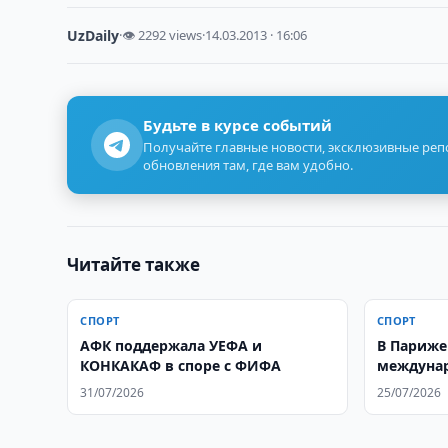
UzDaily
·
👁 2292 views
·
14.03.2013 · 16:06
Будьте в курсе событий
Получайте главные новости, эксклюзивные ре
обновления там, где вам удобно.
Читайте также
СПОРТ
СПОРТ
АФК поддержала УЕФА и
В Париже
КОНКАКАФ в споре с ФИФА
междунар
курашу н
31/07/2026
25/07/2026
Узбекист