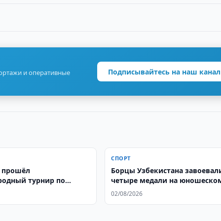
Подписывайтесь на наш канал
портажи и оперативные
СПОРТ
 прошёл
Борцы Узбекистана завоевал
одный турнир по
четыре медали на юношеско
а призы Президента
чемпионате мира
02/08/2026
ана