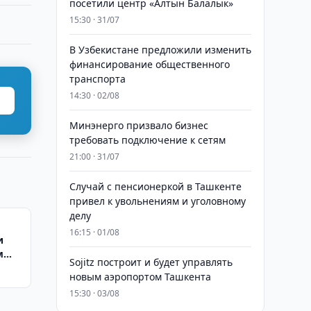
посетили центр «Алтын Балалык»
15:30 · 31/07
В Узбекистане предложили изменить
финансирование общественного
транспорта
14:30 · 02/08
Минэнерго призвало бизнес
требовать подключение к сетям
21:00 · 31/07
Случай с пенсионеркой в Ташкенте
привел к увольнениям и уголовному
делу
16:15 · 01/08
и
м
Sojitz построит и будет управлять
новым аэропортом Ташкента
15:30 · 03/08