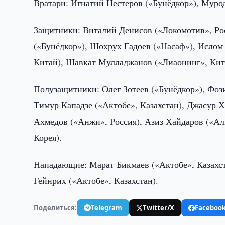
Вратари: Игнатий Нестеров («Бунёдкор»), Муро
Защитники: Виталий Денисов («Локомотив», Ро
(«Бунёдкор»), Шохрух Гадоев («Насаф»), Ислом
Китай), Шавкат Мулладжанов («Лиаонинг», Кита
Полузащитники: Олег Зотеев («Бунёдкор»), Фоз
Тимур Кападзе («Актобе», Казахстан), Джасур 
Ахмедов («Анжи», Россия), Азиз Хайдаров («А
Корея).
Нападающие: Марат Бикмаев («Актобе», Казахст
Гейнрих («Актобе», Казахстан).
Поделиться:
Telegram
Twitter/X
Faceboo