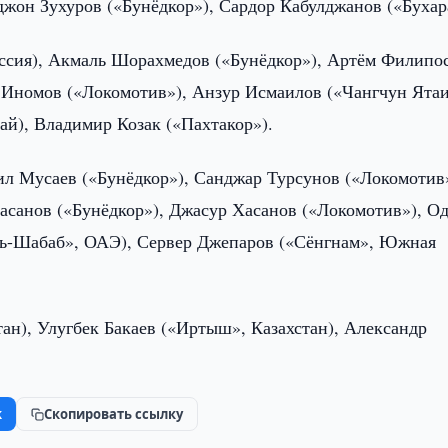
джон Зухуров («Бунёдкор»), Сардор Кабулджанов («Бухар
ссия), Акмаль Шорахмедов («Бунёдкор»), Артём Филипо
 Иномов («Локомотив»), Анзур Исмаилов («Чангчун Ятаи
й), Владимир Козак («Пахтакор»).
ил Мусаев («Бунёдкор»), Санджар Турсунов («Локомотив
Хасанов («Бунёдкор»), Джасур Хасанов («Локомотив»), О
ль-Шабаб», ОАЭ), Сервер Джепаров («Сёнгнам», Южная
ан), Улугбек Бакаев («Иртыш», Казахстан), Александр
k
Скопировать ссылку